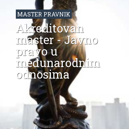
MASTER PRAVNIK
Akreditovan
master - Javno
pravo u
međunarodnim
odnosima