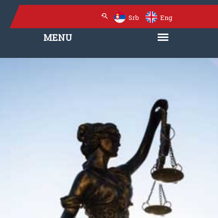
Srb
Eng