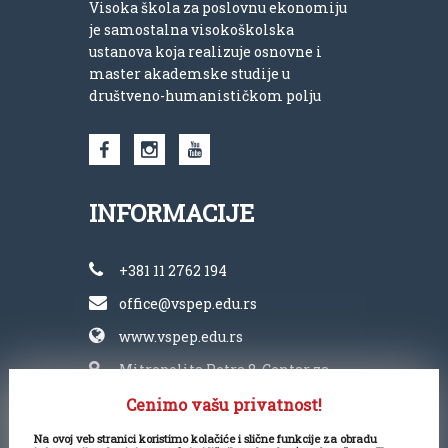
Visoka škola za poslovnu ekonomiju
je samostalna visokoškolska
ustanova koja realizuje osnovne i
master akademske studije u
društveno-humanističkom polju
INFORMACIJE
+381 11 2762 194
office@vspep.edu.rs
www.vspep.edu.rs
Mitropolita Petra 8, Centar za
kulturu „Vlada Divljan“
Cenimo vašu privatnost!
Na ovoj veb stranici koristimo kolačiće i slične funkcije za obradu