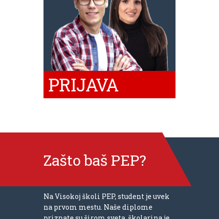
PRIJAVA
Zašto baš PEP?
Na Visokoj školi PEP, student je uvek
na prvom mestu. Naše diplome
priznate su širom sveta, školarina je