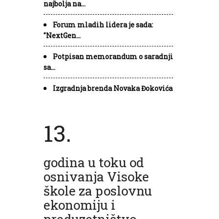
najbolja na…
Forum mladih lidera je sada:
"NextGen…
Potpisan memorandum o saradnji
sa…
Izgradnja brenda Novaka Đokovića
13.
godina u toku od
osnivanja Visoke
škole za poslovnu
ekonomiju i
preduzetništvo