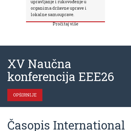
upravljanje i rukovođenje u
organima državne uprave i
lokalne samouprave.
Pročitaj više
XV Naučna
konferencija EEE26
OPŠIRNIJE
Časopis International