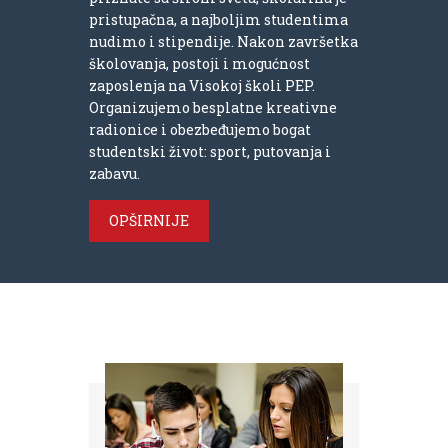
pristupačna, a najboljim studentima
nudimo i stipendije. Nakon završetka
školovanja, postoji i mogućnost
zaposlenja na Visokoj školi PEP.
Organizujemo besplatne kreativne
radionice i obezbeđujemo bogat
studentski život: sport, putovanja i
zabavu.
OPŠIRNIJE