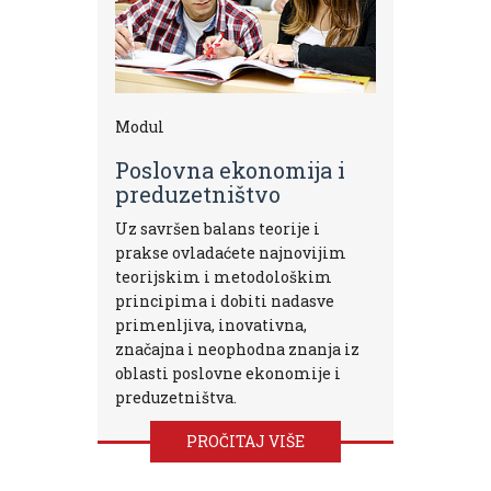
Modul
Poslovna ekonomija i
preduzetništvo
Uz savršen balans teorije i
prakse ovladaćete najnovijim
teorijskim i metodološkim
principima i dobiti nadasve
primenljiva, inovativna,
značajna i neophodna znanja iz
oblasti poslovne ekonomije i
preduzetništva.
PROČITAJ VIŠE