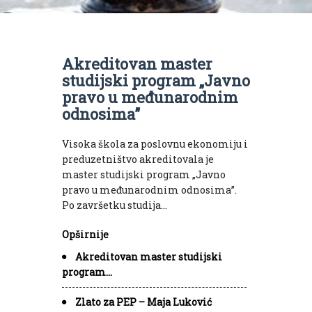
Akreditovan master
studijski program „Javno
pravo u međunarodnim
odnosima”
Visoka škola za poslovnu ekonomiju i
preduzetništvo akreditovala je
master studijski program „Javno
pravo u međunarodnim odnosima”.
Po završetku studija…
Opširnije
Akreditovan master studijski
program…
Zlato za PEP – Maja Luković