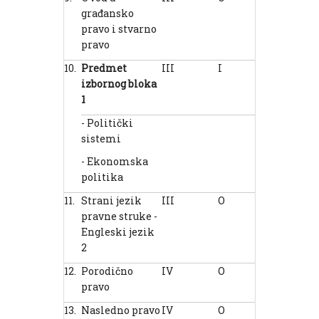
građansko
pravo i stvarno
pravo
10.
Predmet
III
I
2
1
izborn
og
bloka
1
- Politički
sistemi
- Ekonomska
politika
11.
Strani jezik
III
O
2
2
pravne struke -
Engleski jezik
2
12.
Porodično
IV
O
3
1
pravo
13.
Nasledno pravo
IV
O
3
2