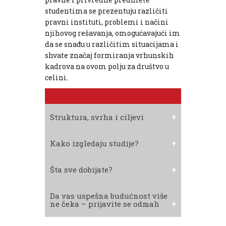
studentima se prezentuju različiti
pravni instituti, problemi i načini
njihovog rešavanja, omogućavajući im
da se snađu u različitim situacijama i
shvate značaj formiranja vrhunskih
kadrova na ovom polju za društvo u
celini.
Struktura, svrha i ciljevi
Kako izgledaju studije?
Šta sve dobijate?
Da vas uspešna budućnost više
ne čeka – prijavite se odmah