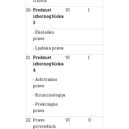
tržišta
20.
Predmet
VI
I
2
2
izborn
og
bloka
3
- Ekološko
pravo
- Ljudska prava
21.
Predmet
VI
I
2
1
izborn
og
bloka
4
- Arbitražno
pravo
- Kriminologija
- Prekršajno
pravo
22.
Pravo
VI
O
2
1
privrednih