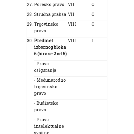
27.
Poresko pravo
VII
O
3
1
28.
Stručna praksa
VII
O
0
0
29.
Trgovinsko
VIII
O
4
2
pravo
30.
Predmet
VIII
I
6
6
izbornog bloka
6 (bira se 2 od 5)
- Pravo
osiguranja
- Međunarodno
trgovinsko
pravo
- Budžetsko
pravo
- Pravo
intelektualne
svojine