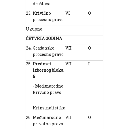
društava
23.
Krivično
VI
O
6
2
procesno pravo
Ukupno
40
ČETVRTA GODINA
24.
Građansko
VII
O
5
2
procesno pravo
25.
Predmet
VII
I
2
2
izborn
og
bloka
5
- Međunarodno
krivčno pravo
-
Kriminalistika
26.
Međunarodno
VII
O
3
3
privatno pravo