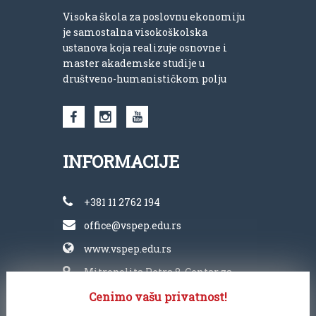
Visoka škola za poslovnu ekonomiju
je samostalna visokoškolska
ustanova koja realizuje osnovne i
master akademske studije u
društveno-humanističkom polju
INFORMACIJE
+381 11 2762 194
office@vspep.edu.rs
www.vspep.edu.rs
Mitropolita Petra 8, Centar za
kulturu „Vlada Divljan“
Cenimo vašu privatnost!