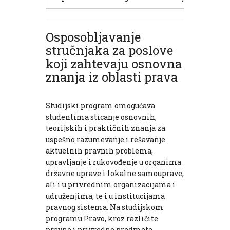
Osposobljavanje
stručnjaka za poslove
koji zahtevaju osnovna
znanja iz oblasti prava
Studijski program omogućava
studentima sticanje osnovnih,
teorijskih i praktičnih znanja za
uspešno razumevanje i rešavanje
aktuelnih pravnih problema,
upravljanje i rukovođenje u organima
državne uprave i lokalne samouprave,
ali i u privrednim organizacijama i
udruženjima, te i u institucijama
pravnog sistema. Na studijskom
programu Pravo, kroz različite
pravne i privredne predmete