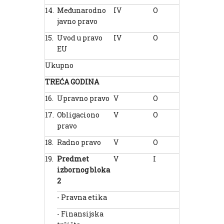
14.
Međunarodno
IV
O
4
2
javno pravo
15.
Uvod u pravo
IV
O
4
2
EU
Ukupno
40
TREĆA GODINA
16.
Upravno pravo
V
O
2
2
17.
Obligaciono
V
O
5
2
pravo
18.
Radno pravo
V
O
5
2
19.
Predmet
V
I
2
0
izborn
og
bloka
2
- Pravna etika
- Finansijska