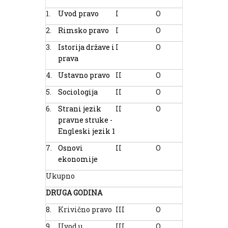
1.
Uvod pravo
I
O
6
2
2.
Rimsko pravo
I
O
6
2
3.
Istorija države i
I
O
6
2
prava
4.
Ustavno pravo
II
O
6
3
5.
Sociologija
II
O
2
2
6.
Strani jezik
II
O
3
2
pravne struke -
Engleski jezik 1
7.
Osnovi
II
O
3
2
ekonomije
Ukupno
40
DRUGA GODINA
8.
Krivično pravo
III
O
6
2
9.
Uvod u
III
O
5
2