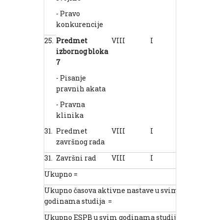
- Pravo
konkurencije
25.
Predmet
VIII
I
2
1
izborn
og
bloka
7
- Pisanje
pravnih akata
- Pravna
klinika
31.
Predmet
VIII
I
0
0
završnog rada
31.
Završni rad
VIII
I
0
0
Ukupno =
40
Ukupno časova aktivne nastave u svim
160
godinama studija =
Ukupno ESPB u svim godinama studija =