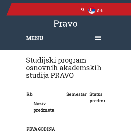
Srb
Pravo
Studijski program
osnovnih akademskih
studija PRAVO
R.b.
Semestar
Status
Časovi
predmeta
aktivne
Naziv
nastave
predmeta
P
V
PRVA GODINA