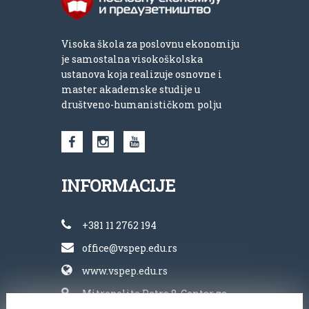
Visoka škola za poslovnu ekonomiju
je samostalna visokoškolska
ustanova koja realizuje osnovne i
master akademske studije u
društveno-humanističkom polju
INFORMACIJE
+381 11 2762 194
office@vspep.edu.rs
www.vspep.edu.rs
Mitropolita Petra 8, Centar za