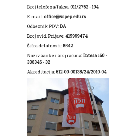
Broj telefona/faksa:
011/2762 - 194
E-mail:
office@vspep.edu.rs
Odbeznik PDV:
DA
Broj evid. Prijave:
419969474
Šifra delatnosti:
8542
Naziv banke i broj računa
: Intesa 160 -
336346 - 32
Akreditacija:
612-00-00135/24/2010-04