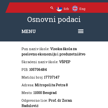
Srb
Eng
Osnovni podaci
Pun naziv škole:
Visoka škola za
poslovnu ekonomiju i preduzetništvo
Skraćeni naziv škole:
VŠPEP
PIB:
105706484
Matični broj:
17737147
Adresa:
Mitropolita Petra 8
Mesto:
11000 Beograd
Odgovorno lice:
Prof.
dr Zoran
Radulović