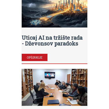
Uticaj AI na tržište rada
- Dževonsov paradoks
OPŠIRNIJE