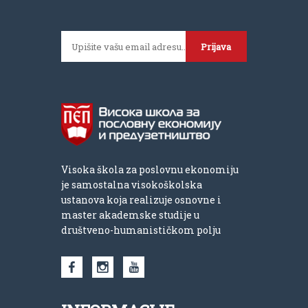
Prijava
Visoka škola za poslovnu ekonomiju
je samostalna visokoškolska
ustanova koja realizuje osnovne i
master akademske studije u
društveno-humanističkom polju