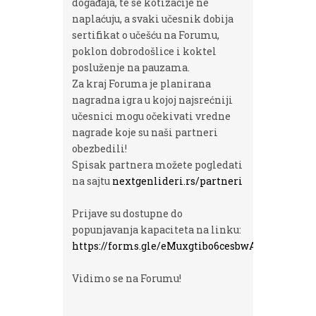
događaja, te se kotizacije ne
naplaćuju, a svaki učesnik dobija
sertifikat o učešću na Forumu,
poklon dobrodošlice i koktel
posluženje na pauzama.
Za kraj Foruma je planirana
nagradna igra u kojoj najsrećniji
učesnici mogu očekivati vredne
nagrade koje su naši partneri
obezbedili!
Spisak partnera možete pogledati
na sajtu
nextgenlideri.rs/partneri
Prijave su dostupne do
popunjavanja kapaciteta na linku:
https://forms.gle/eMuxgtibo6cesbwAA
Vidimo se na Forumu!