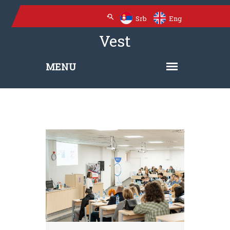
Srb
Eng
Vest