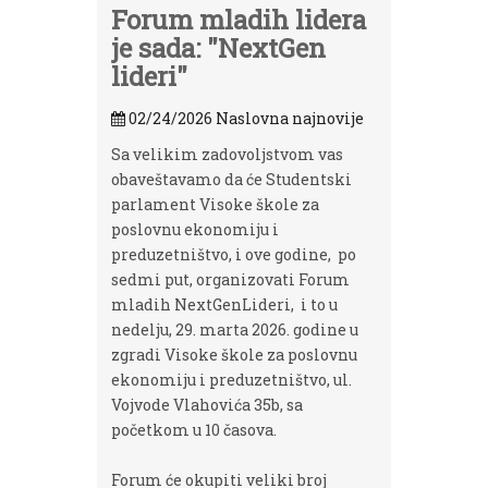
Forum mladih lidera
je sada: "NextGen
lideri"
02/24/2026
Naslovna najnovije
Sa velikim zadovoljstvom vas
obaveštavamo da će Studentski
parlament Visoke škole za
poslovnu ekonomiju i
preduzetništvo, i ove godine, po
sedmi put, organizovati Forum
mladih NextGenLideri, i to u
nedelju, 29. marta 2026. godine u
zgradi Visoke škole za poslovnu
ekonomiju i preduzetništvo, ul.
Vojvode Vlahovića 35b, sa
početkom u 10 časova.
Forum će okupiti veliki broj