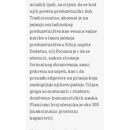
mladih ljudi, sa ciljem da se kod
njih poveća preduzetnički duh.
Tradicionalno, akcenat je na
jačanju omladinskog
preduzetništva kao veoma važne
karike u lancu jačanja
preduzetništva u Srbiji uopšte.
Dodatno, cilj Foruma je i da se
učesnici, nakon sticanja
formalnog obrazovanja, sami
pokrenu na uspeh, kao i da
pronađu odgovore na pitanja koja
zaokupljuju njihovu pažnju. Ciljna
grupa su maturanti i studenti
društveno-humanističkih nauka.
Planirani broj učesnika je oko 350
(maksimalni prostorni
kapaciteti).