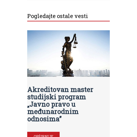
Pogledajte ostale vesti
Akreditovan master
studijski program
„Javno pravo u
međunarodnim
odnosima”
OPŠIRNIJE