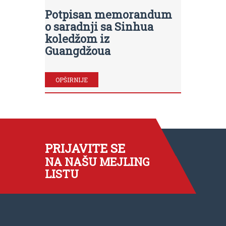
Potpisan memorandum
o saradnji sa Sinhua
koledžom iz
Guangdžoua
OPŠIRNIJE
PRIJAVITE SE
NA NAŠU MEJLING
LISTU