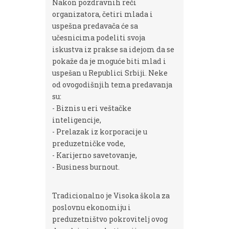
Nakon pozdravnih reči
organizatora, četiri mlada i
uspešna predavača će sa
učesnicima podeliti svoja
iskustva iz prakse sa idejom da se
pokaže da je moguće biti mlad i
uspešan u Republici Srbiji. Neke
od ovogodišnjih tema predavanja
su:
- Biznis u eri veštačke
inteligencije,
- Prelazak iz korporacije u
preduzetničke vode,
- Karijerno savetovanje,
- Business burnout.
Tradicionalno je Visoka škola za
poslovnu ekonomiju i
preduzetništvo pokrovitelj ovog