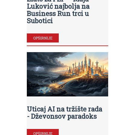
Luković najbolja na
Business Run trci u
Subotici
OPŠIRNIJE
Uticaj AI na tržište rada
- Dževonsov paradoks
OPŠIRNIJE