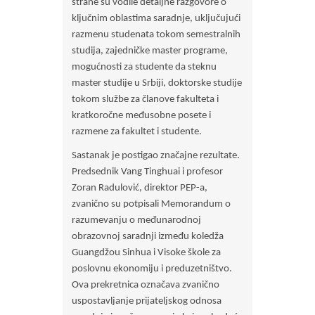
strane su vodile detaljne razgovore o
ključnim oblastima saradnje, uključujući
razmenu studenata tokom semestralnih
studija, zajedničke master programe,
mogućnosti za studente da steknu
master studije u Srbiji, doktorske studije
tokom službe za članove fakulteta i
kratkoročne međusobne posete i
razmene za fakultet i studente.
Sastanak je postigao značajne rezultate.
Predsednik Vang Tinghuai i profesor
Zoran Radulović, direktor PEP-a,
zvanično su potpisali Memorandum o
razumevanju o međunarodnoj
obrazovnoj saradnji između koledža
Guangdžou Sinhua i Visoke škole za
poslovnu ekonomiju i preduzetništvo.
Ova prekretnica označava zvanično
uspostavljanje prijateljskog odnosa