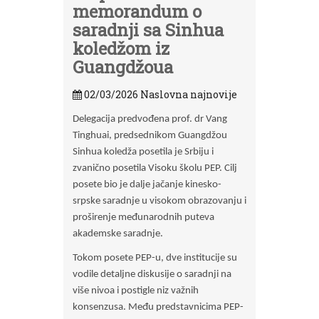
memorandum o
saradnji sa Sinhua
koledžom iz
Guangdžoua
02/03/2026
Naslovna najnovije
Delegacija predvođena prof. dr Vang
Tinghuai, predsednikom Guangdžou
Sinhua koledža posetila je Srbiju i
zvanično posetila Visoku školu PEP. Cilj
posete bio je dalje jačanje kinesko-
srpske saradnje u visokom obrazovanju i
proširenje međunarodnih puteva
akademske saradnje.
Tokom posete PEP-u, dve institucije su
vodile detaljne diskusije o saradnji na
više nivoa i postigle niz važnih
konsenzusa. Među predstavnicima PEP-