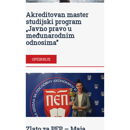
Akreditovan master
studijski program
„Javno pravo u
međunarodnim
odnosima”
OPŠIRNIJE
Zlato za PEP – Maja