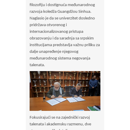
filozofiju i dostignuća međunarodnog
razvoja koledža Guangdžou Sinhua.
Naglasio je da se univerzitet dosledno
pridržava otvorenog i
internacionalizovanog pristupa
obrazovanju i da saradnja sa srpskim
institucijama predstavlja važnu priliku za
dalje unapređenje njegovog
međunarodnog sistema negovanja
talenata.
Fokusirajući se na zajednički razvoj
talenata i akademsku razmenu, dve