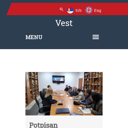
Srb
Eng
Vest
Potpisan