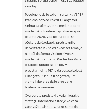
saradnje i pruža osnovni okvir za buduću
saradnju.
Posebno je da je tokom sastanka VSPEP
zvanično pozvao koledž Guangdžou
Sinhua da učestvuje na međunarodnoj
akademskoj konferenciji zakazanoj za
oktobar 2026. godine, na kojoj se
očekuje da će okupiti predstavnike
univerziteta iz više od dvadeset zemalja,
nudeći platformu visokog nivoa za
akademsku razmenu. Predsednik Vang
je takođe uputio iskren poziv
predstavnicima PEP-a da posete koledž
Guangdžou Sinhua u odgovarajuće
vreme kako bi se dalje produbile
bilateralne razmene.
Ova poseta predstavlja važan korak u
strategiji internacionalizacije koledža
Guangdžou Sinhua. Ona ne samo da