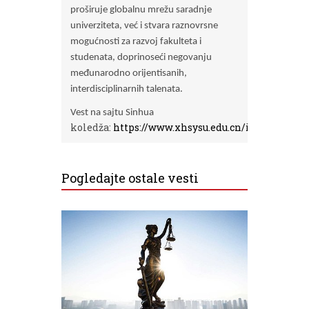
proširuje globalnu mrežu saradnje
univerziteta, već i stvara raznovrsne
mogućnosti za razvoj fakulteta i
studenata, doprinoseći negovanju
međunarodno orijentisanih,
interdisciplinarnih talenata.
Vest na sajtu Sinhua
koledža:
https://www.xhsysu.edu.cn/info/1126/15
Pogledajte ostale vesti