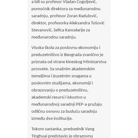
a bili su profesor Vladan Cogoljević,
pomoćnik direktora za međunarodnu
saradnju, profesor Zoran Radulović,
direktor, profesorka Aleksandra Tošović
Stevanović, šefica Kancelarije za
međunarodnu saradnju.
Visoka škola za poslovnu ekonomiju i
preduzetništvo iz Beograda zvanično je
priznata od strane kineskog Ministarstva
prosvete. Sa snažnim akademskim
temeljima i izuzetnim snagama u
poslovnim studijama, ekonomiji i
obrazovanju o preduzetništvu,
akademski resursi i iskustvo u
međunarodnoj saradnji PEP-a pružaju
odličnu osnovu za buduću saradnju
između dve institucije.
Tokom sastanka, predsednik Vang
Tinghuai predstavio je obrazovnu