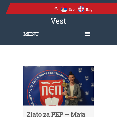
Srb
Eng
Vest
Zlato za PEP – Maja