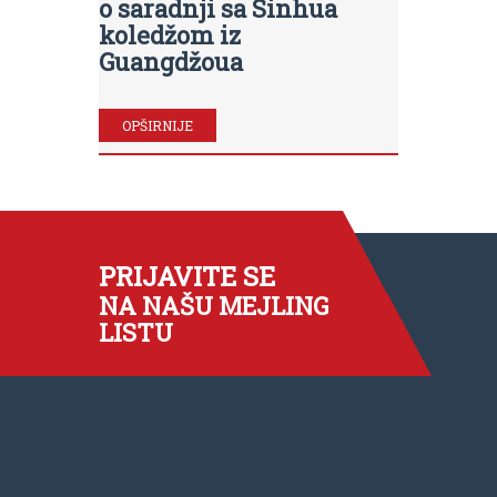
o saradnji sa Sinhua
koledžom iz
Guangdžoua
OPŠIRNIJE
PRIJAVITE SE
NA NAŠU MEJLING
LISTU