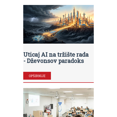
Uticaj AI na tržište rada
- Dževonsov paradoks
OPŠIRNIJE