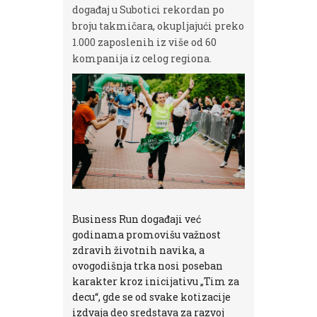
događaj u Subotici rekordan po
broju takmičara, okupljajući preko
1.000 zaposlenih iz više od 60
kompanija iz celog regiona.
Business Run događaji već
godinama promovišu važnost
zdravih životnih navika, a
ovogodišnja trka nosi poseban
karakter kroz inicijativu „Tim za
decu“, gde se od svake kotizacije
izdvaja deo sredstava za razvoj