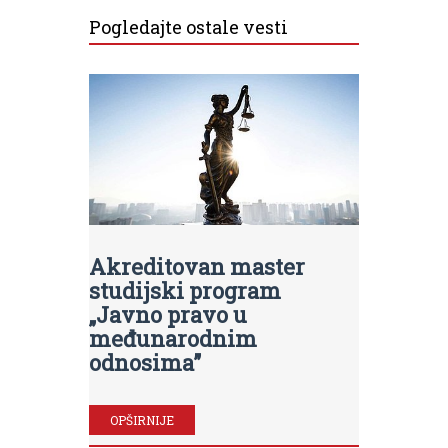
Pogledajte ostale vesti
Akreditovan master
studijski program
„Javno pravo u
međunarodnim
odnosima”
OPŠIRNIJE