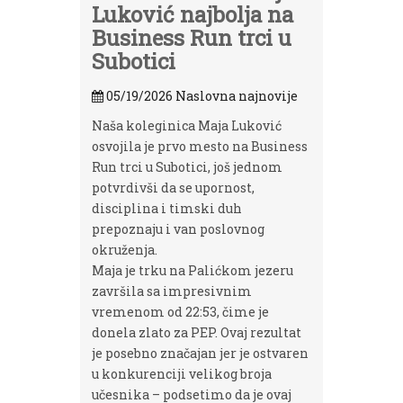
Luković najbolja na
Business Run trci u
Subotici
05/19/2026
Naslovna najnovije
Naša koleginica Maja Luković
osvojila je prvo mesto na Business
Run trci u Subotici, još jednom
potvrdivši da se upornost,
disciplina i timski duh
prepoznaju i van poslovnog
okruženja.
Maja je trku na Palićkom jezeru
završila sa impresivnim
vremenom od 22:53, čime je
donela zlato za PEP. Ovaj rezultat
je posebno značajan jer je ostvaren
u konkurenciji velikog broja
učesnika – podsetimo da je ovaj