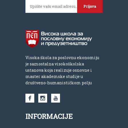
Prijava
Visoka škola za poslovnu ekonomiju
je samostalna visokoškolska
ustanova koja realizuje osnovne i
master akademske studije u
društveno-humanističkom polju
INFORMACIJE