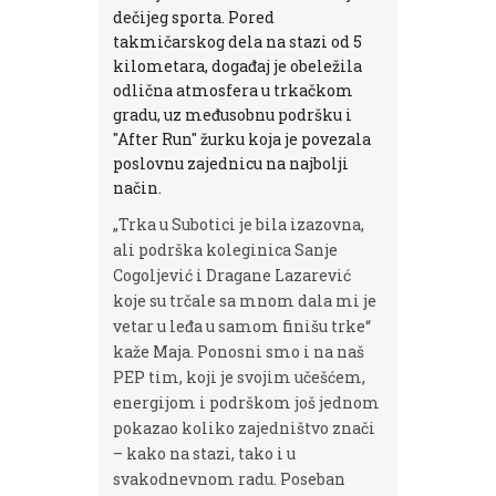
dečijeg sporta. Pored
takmičarskog dela na stazi od 5
kilometara, događaj je obeležila
odlična atmosfera u trkačkom
gradu, uz međusobnu podršku i
"After Run" žurku koja je povezala
poslovnu zajednicu na najbolji
način.
„Trka u Subotici je bila izazovna,
ali podrška koleginica Sanje
Cogoljević i Dragane Lazarević
koje su trčale sa mnom dala mi je
vetar u leđa u samom finišu trke“
kaže Maja. Ponosni smo i na naš
PEP tim, koji je svojim učešćem,
energijom i podrškom još jednom
pokazao koliko zajedništvo znači
– kako na stazi, tako i u
svakodnevnom radu. Poseban