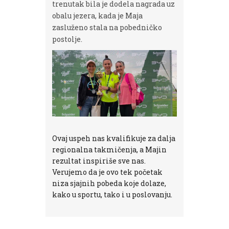
trenutak bila je dodela nagrada uz
obalu jezera, kada je Maja
zasluženo stala na pobedničko
postolje.
Ovaj uspeh nas kvalifikuje za dalja
regionalna takmičenja, a Majin
rezultat inspiriše sve nas.
Verujemo da je ovo tek početak
niza sjajnih pobeda koje dolaze,
kako u sportu, tako i u poslovanju.