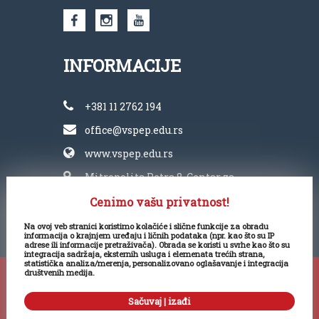
INFORMACIJE
+381 11 2762 194
office@vspep.edu.rs
www.vspep.edu.rs
Mitropolita Petra 8, Centar za
kulturu „Vlada Divljan“
Cenimo vašu privatnost!
Na ovoj veb stranici koristimo kolačiće i slične funkcije za obradu
informacija o krajnjem uređaju i ličnih podataka (npr. kao što su IP
adrese ili informacije pretraživača). Obrada se koristi u svrhe kao što su
integracija sadržaja, eksternih usluga i elemenata trećih strana,
statistička analiza/merenja, personalizovano oglašavanje i integracija
društvenih medija.
Copyright ©
Visoka škola PEP 2025. Sva prava
Sačuvaj | izađi
zadržana.