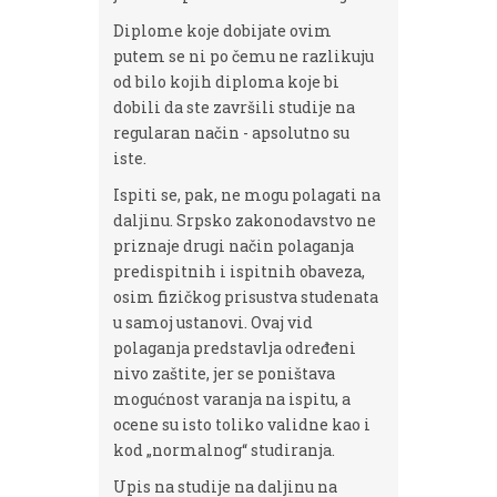
Diplome koje dobijate ovim
putem se ni po čemu ne razlikuju
od bilo kojih diploma koje bi
dobili da ste završili studije na
regularan način - apsolutno su
iste.
Ispiti se, pak, ne mogu polagati na
daljinu. Srpsko zakonodavstvo ne
priznaje drugi način polaganja
predispitnih i ispitnih obaveza,
osim fizičkog prisustva studenata
u samoj ustanovi. Ovaj vid
polaganja predstavlja određeni
nivo zaštite, jer se poništava
mogućnost varanja na ispitu, a
ocene su isto toliko validne kao i
kod „normalnog“ studiranja.
Upis na studije na daljinu na