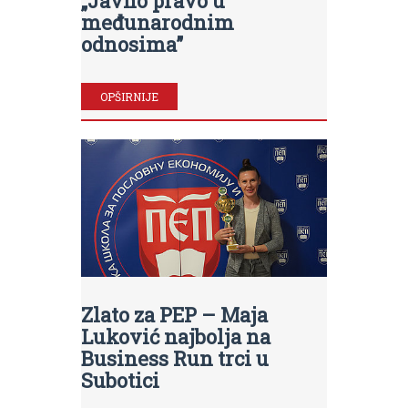
„Javno pravo u
međunarodnim
odnosima”
OPŠIRNIJE
Zlato za PEP – Maja
Luković najbolja na
Business Run trci u
Subotici