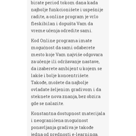
birate period tokom dana kada
najbolje funkcionišete i uspešnije
radite, a online program je vrlo
fleskibilan i dopušta Vam da
vreme učenja odredite sami.
Kod Online programa imate
mogućnost da sami odaberete
mesto koje Vam najviše odgovara
za učenje ili održavanje nastave,
da izaberete ambijent u kojem se
lakše i bolje koncentrišete.
Takođe, možete da najbolje
ovladate željenim gradivom i da
steknete nova znanja, bez obzira
gde se nalazite.
Konstantna dostupnost materijala
i neograničena mogućnost
ponavljanja gradiva je takođe
jedna od prednosti e-learninga.