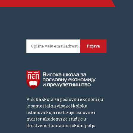
Prijava
Visoka škola za poslovnu ekonomiju
je samostalna visokoškolska
ustanova koja realizuje osnovne i
master akademske studije u
društveno-humanističkom polju