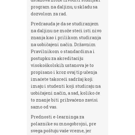
program na daljinu, u skladu sa
dozvolom za rad.
Predrasuda je da se studiranjem
na daljinu ne može steći isti nivo
znanja kao i prilikom studiranja
na uobičajeni način. Državnim
Pravilnikom o standardima i
postupku za akreditaciju
visokoškolskih ustanova je to
propisano i kroz ovaj tip učenja
imaćete takoreći sadržaj koji
imaju i studenti koji studiraju na
uobičajeni način, a sad, koliko će
to znanje biti prihvaćeno zavisi
samo od vas.
Prednosti e-learninga za
polaznike su mnogobrojni, pre
svega poštuju vaše vreme, jer