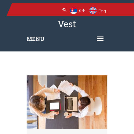
Srb
Eng
Vest