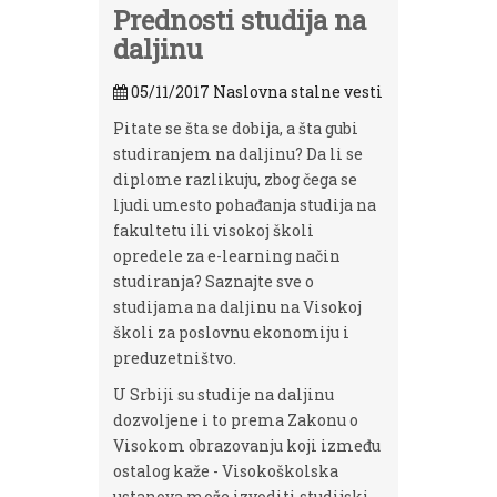
Prednosti studija na
daljinu
05/11/2017
Naslovna stalne vesti
Pitate se šta se dobija, a šta gubi
studiranjem na daljinu? Da li se
diplome razlikuju, zbog čega se
ljudi umesto pohađanja studija na
fakultetu ili visokoj školi
opredele za e-learning način
studiranja? Saznajte sve o
studijama na daljinu na Visokoj
školi za poslovnu ekonomiju i
preduzetništvo.
U Srbiji su studije na daljinu
dozvoljene i to prema Zakonu o
Visokom obrazovanju koji između
ostalog kaže - Visokoškolska
ustanova može izvoditi studijski