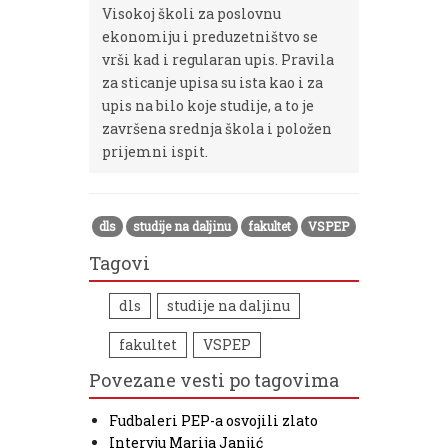
Visokoj školi za poslovnu
ekonomiju i preduzetništvo se
vrši kad i regularan upis. Pravila
za sticanje upisa su ista kao i za
upis na bilo koje studije, a to je
završena srednja škola i položen
prijemni ispit.
dls
studije na daljinu
fakultet
VSPEP
Tagovi
dls
studije na daljinu
fakultet
VSPEP
Povezane vesti po tagovima
Fudbaleri PEP-a osvojili zlato
Intervju Marija Janjić