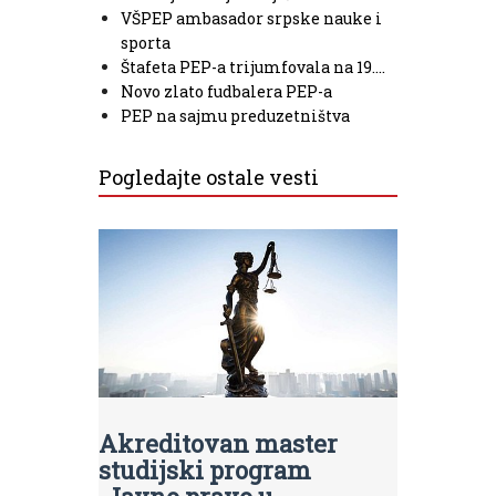
VŠPEP ambasador srpske nauke i
sporta
Štafeta PEP-a trijumfovala na 19.…
Novo zlato fudbalera PEP-a
PEP na sajmu preduzetništva
Pogledajte ostale vesti
Akreditovan master
studijski program