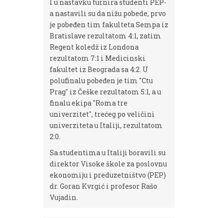
I u nastavku turnira studenti PEP-
a nastavili su da nižu pobede, prvo
je pobeđen tim fakulteta Sempa iz
Bratislave rezultatom 4:1, zatim
Regent koledž iz Londona
rezultatom 7:1 i Medicinski
fakultet iz Beograda sa 4:2. U
polufinalu pobeđen je tim "Ctu
Prag" iz Češke rezultatom 5:1, a u
finalu ekipa "Roma tre
univerzitet", trećeg po veličini
univerziteta u Italiji, rezultatom
2:0.
Sa studentima u Italiji boravili su
direktor Visoke škole za poslovnu
ekonomiju i preduzetništvo (PEP)
dr. Goran Kvrgić i profesor Rašo
Vujadin.