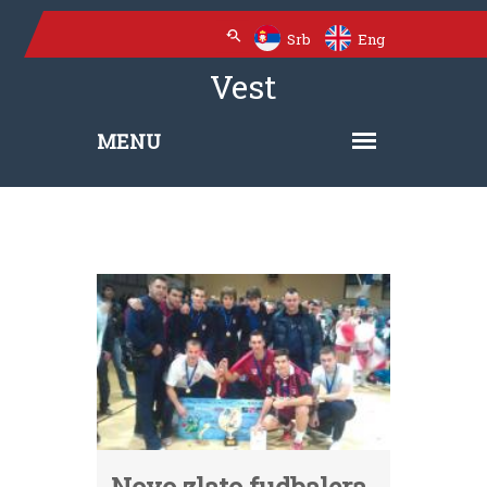
Srb
Eng
Vest