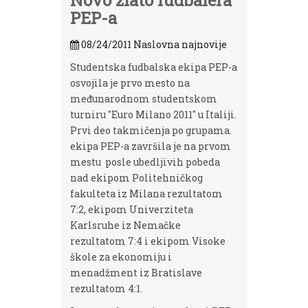
Novo zlato fudbalera
PEP-a
08/24/2011
Naslovna najnovije
Studentska fudbalska ekipa PEP-a
osvojila je prvo mesto na
međunarodnom studentskom
turniru "Euro Milano 2011" u Italiji.
Prvi deo takmičenja po grupama.
ekipa PEP-a završila je na prvom
mestu posle ubedljivih pobeda
nad ekipom Politehničkog
fakulteta iz Milana rezultatom
7:2, ekipom Univerziteta
Karlsruhe iz Nemačke
rezultatom 7:4 i ekipom Visoke
škole za ekonomiju i
menadžment iz Bratislave
rezultatom 4:1.