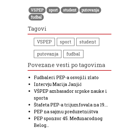
VSPEP
sport
student
putovanja
fudbal
Tagovi
VSPEP
sport
student
putovanja
fudbal
Povezane vesti po tagovima
Fudbaleri PEP-a osvojili zlato
Intervju Marija Janjić
VŠPEP ambasador srpske nauke i
sporta
Štafeta PEP-a trijumfovala na 19.…
PEP na sajmu preduzetništva
PEP sponzor 45. Međunarodnog
Belog…