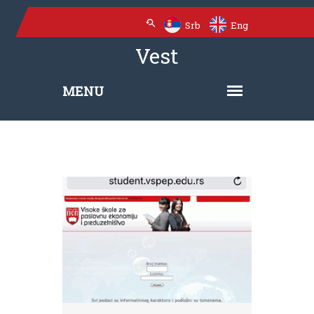
Srb
Eng
Vest