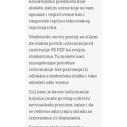
kolokvijume predmeta koje
slušate, zatim ocene koje su vam
upisane i registrovane kao i
rasporede ispita u toku svakog
ispitnog roka.
Studentski servis postoji sa ciljem
da olakša protok informacija od
institucije VŠ PEP ka svojim
studentima. Tu možete naći
mnogobrojne potrebne
informacije bez pozivanja ili
odlaska u studentsku službu i tako
uštedeti sebi vreme.
Cilj nam je da sve informacije
kojima imate pristup u okviru
servisa budu precizne, tačne i da
se redovno ažuriraju u skladu sa
izmenama ili dopunama.