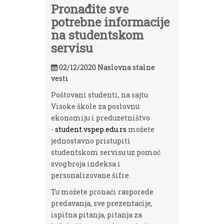
Pronađite sve
potrebne informacije
na studentskom
servisu
02/12/2020
Naslovna stalne
vesti
Poštovani studenti, na sajtu
Visoke škole za poslovnu
ekonomiju i preduzetništvo
-
student.vspep.edu.rs
možete
jednostavno pristupiti
studentskom servisu uz pomoć
svog broja indeksa i
personalizovane šifre.
Tu možete pronaći rasporede
predavanja, sve prezentacije,
ispitna pitanja, pitanja za