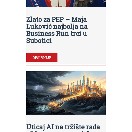
Zlato za PEP – Maja
Luković najbolja na
Business Run trci u
Subotici
OPŠIRNIJE
Uticaj AI na tržište rada