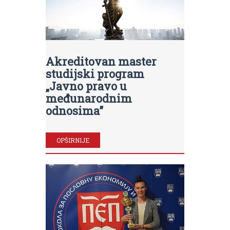
Akreditovan master
studijski program
„Javno pravo u
međunarodnim
odnosima”
OPŠIRNIJE