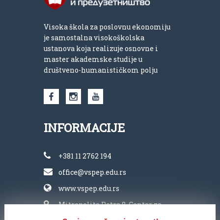
Visoka škola za poslovnu ekonomiju
je samostalna visokoškolska
ustanova koja realizuje osnovne i
master akademske studije u
društveno-humanističkom polju
INFORMACIJE
+381 11 2762 194
office@vspep.edu.rs
www.vspep.edu.rs
Mitropolita Petra 8, Centar za