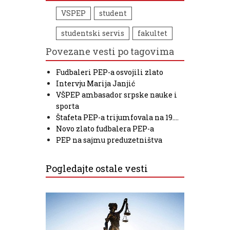
VSPEP
student
studentski servis
fakultet
Povezane vesti po tagovima
Fudbaleri PEP-a osvojili zlato
Intervju Marija Janjić
VŠPEP ambasador srpske nauke i
sporta
Štafeta PEP-a trijumfovala na 19.…
Novo zlato fudbalera PEP-a
PEP na sajmu preduzetništva
Pogledajte ostale vesti