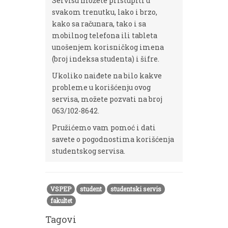
Servisu možete pristupiti u
svakom trenutku, lako i brzo,
kako sa računara, tako i sa
mobilnog telefona ili tableta
unošenjem korisničkog imena
(broj indeksa studenta) i šifre.
Ukoliko naiđete na bilo kakve
probleme u korišćenju ovog
servisa, možete pozvati na broj
063/102-8642.
Pružićemo vam pomoć i dati
savete o pogodnostima korišćenja
studentskog servisa.
VSPEP
student
studentski servis
fakultet
Tagovi