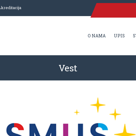
kreditacija
O NAMA
UPIS
S
Vest