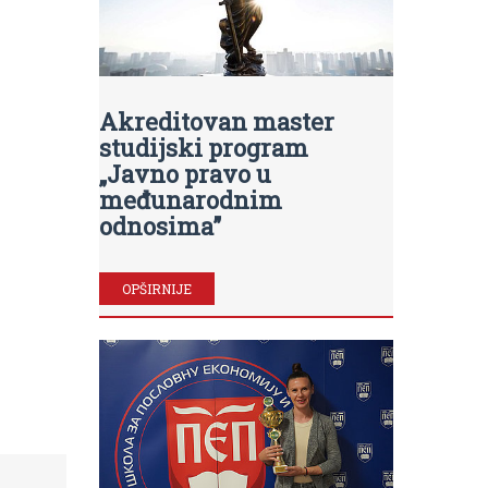
Akreditovan master
studijski program
„Javno pravo u
međunarodnim
odnosima”
OPŠIRNIJE