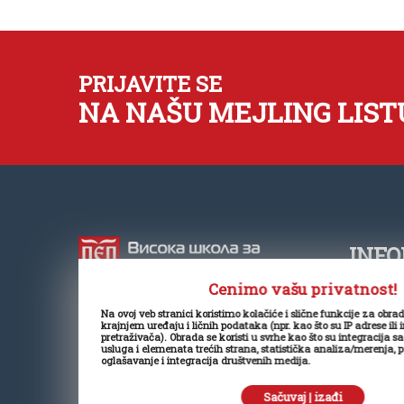
PRIJAVITE SE
NA NAŠU MEJLING LIST
INFO
Cenimo vašu privatnost!
+381
Na ovoj veb stranici koristimo kolačiće i slične funkcije za obra
Visoka škola za poslovnu ekonomiju
krajnjem uređaju i ličnih podataka (npr. kao što su IP adrese ili 
offi
pretraživača). Obrada se koristi u svrhe kao što su integracija s
je samostalna visokoškolska
usluga i elemenata trećih strana, statistička analiza/merenja, 
oglašavanje i integracija društvenih medija.
ustanova koja realizuje osnovne i
www.
master akademske studije u
Mitr
Sačuvaj | izađi
društveno-humanističkom polju