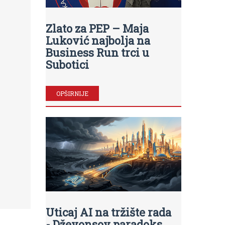
Zlato za PEP – Maja
Luković najbolja na
Business Run trci u
Subotici
OPŠIRNIJE
Uticaj AI na tržište rada
- Dževonsov paradoks