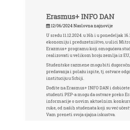
Erasmus+ INFO DAN
12/06/2024
Naslovna najnovije
U sredu 11.12.2024. u 16h i u ponedeljak 1
ekonomiju i preduzetništvo, u ulici Mit
Erazmus+ programu koji omogućava stud
realizovati u velikom broju zemlja iz EU
Studentske razmene mogu biti dugoročne 
predavanja i polažu ispite, tj. ostvare o
instituciju u Srbiji.
Dođite na Erasmus+ INFO DAN i dobićete
studenti PEP-a mogu da ostvare preko 
informacije o novim aktuelnim konkursi
ruke, od naših studenata koji su već učest
Vam preneti svoja sjajna iskustva.