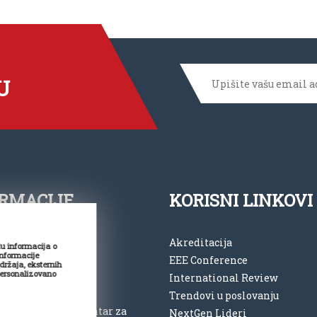
U
RMACIJE
KORISNI LINKOVI
 11 2762 194
Akreditacija
du informacija o
informacije
EEE Conference
ce@vspep.edu.rs
adržaja, eksternih
personalizovano
International Review
vspep.edu.rs
Trendovi u poslovanju
opolita Petra 8, Centar za
NextGen Lideri