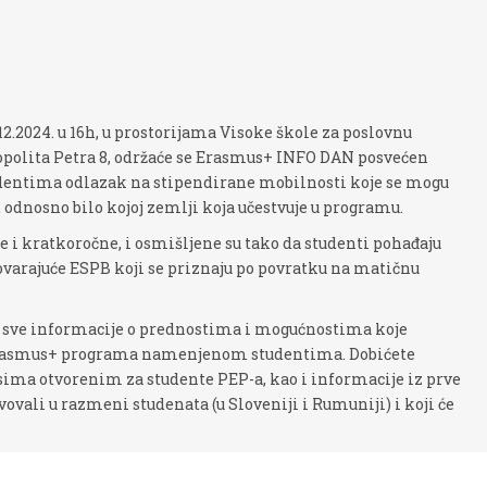
6.12.2024. u 16h, u prostorijama Visoke škole za poslovnu
ropolita Petra 8, održaće se Erasmus+ INFO DAN posvećen
entima odlazak na stipendirane mobilnosti koje se mogu
, odnosno bilo kojoj zemlji koja učestvuje u programu.
i kratkoročne, i osmišljene su tako da studenti pohađaju
dgovarajuće ESPB koji se priznaju po povratku na matičnu
 sve informacije o prednostima i mogućnostima koje
Erasmus+ programa namenjenom studentima. Dobićete
ma otvorenim za studente PEP-a, kao i informacije iz prve
vovali u razmeni studenata (u Sloveniji i Rumuniji) i koji će