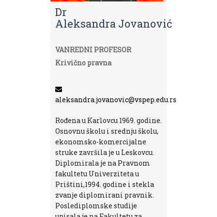
Dr
Aleksandra Jovanović
VANREDNI PROFESOR
Krivično pravna
aleksandra.jovanovic@vspep.edu.rs
Rođena u Karlovcu 1969. godine.
Osnovnu školu i srednju školu,
ekonomsko-komercijalne
struke završila je u Leskovcu.
Diplomirala je na Pravnom
fakultetu Univerziteta u
Prištini,1994. godine i stekla
zvanje diplomirani pravnik.
Poslediplomske studije
upisala je na Fakultetu za