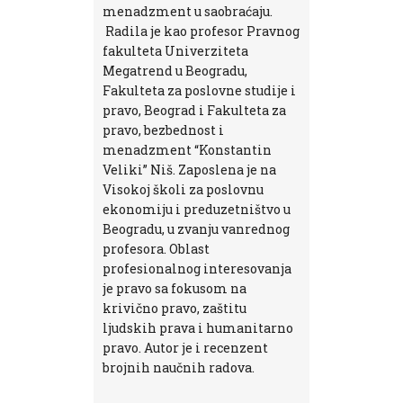
menadzment u saobraćaju.
Radila je kao profesor Pravnog
fakulteta Univerziteta
Megatrend u Beogradu,
Fakulteta za poslovne studije i
pravo, Beograd i Fakulteta za
pravo, bezbednost i
menadzment “Konstantin
Veliki” Niš. Zaposlena je na
Visokoj školi za poslovnu
ekonomiju i preduzetništvo u
Beogradu, u zvanju vanrednog
profesora. Oblast
profesionalnog interesovanja
je pravo sa fokusom na
krivično pravo, zaštitu
ljudskih prava i humanitarno
pravo. Autor je i recenzent
brojnih naučnih radova.