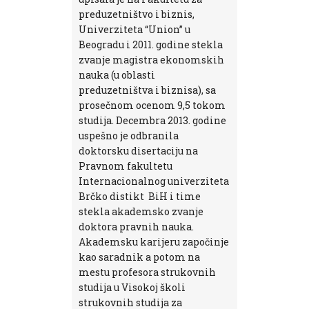
preduzetništvo i biznis,
Univerziteta “Union” u
Beogradu i 2011. godine stekla
zvanje magistra ekonomskih
nauka (u oblasti
preduzetništva i biznisa), sa
prosečnom ocenom 9,5 tokom
studija. Decembra 2013. godine
uspešno je odbranila
doktorsku disertaciju na
Pravnom fakultetu
Internacionalnog univerziteta
Brčko distikt BiH i time
stekla akademsko zvanje
doktora pravnih nauka.
Akademsku karijeru započinje
kao saradnik a potom na
mestu profesora strukovnih
studija u Visokoj školi
strukovnih studija za