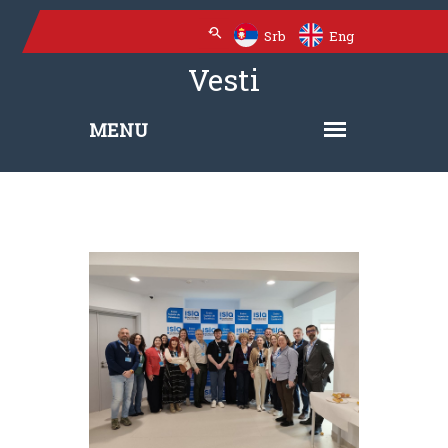
Srb
Eng
Vesti