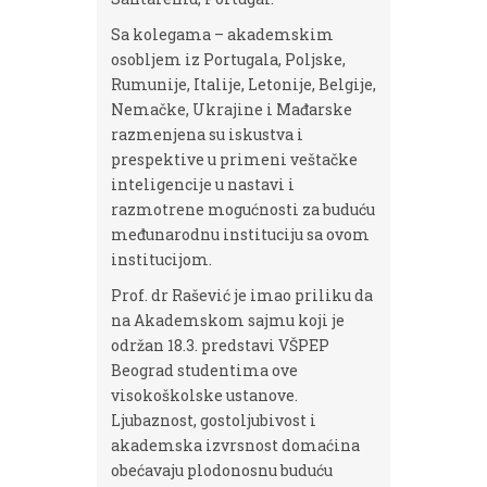
Sa kolegama – akademskim
osobljem iz Portugala, Poljske,
Rumunije, Italije, Letonije, Belgije,
Nemačke, Ukrajine i Mađarske
razmenjena su iskustva i
prespektive u primeni veštačke
inteligencije u nastavi i
razmotrene mogućnosti za buduću
međunarodnu instituciju sa ovom
institucijom.
Prof. dr Rašević je imao priliku da
na Akademskom sajmu koji je
održan 18.3. predstavi VŠPEP
Beograd studentima ove
visokoškolske ustanove.
Ljubaznost, gostoljubivost i
akademska izvrsnost domaćina
obećavaju plodonosnu buduću