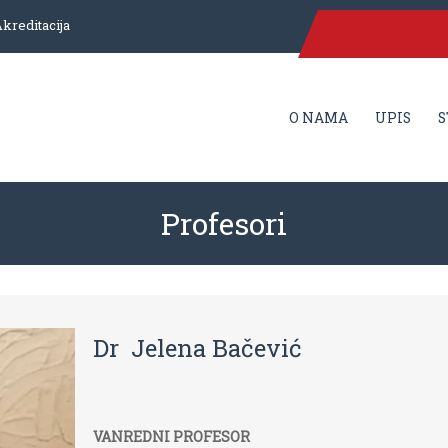
kreditacija
O NAMA
UPIS
S
Profesori
Dr Jelena Bačević
VANREDNI PROFESOR