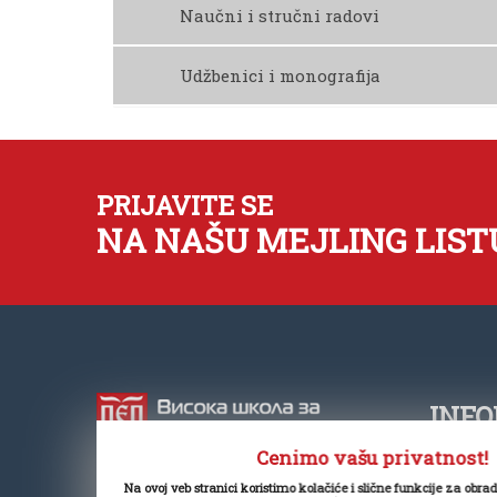
Preuzmite Nastavni Karton
Naučni i stručni radovi
Udžbenici i monografija
Učestvovala U Izradi Knjige „Sistemi Plaćanj
PRIJAVITE SE
NA NAŠU MEJLING LIST
INFO
Cenimo vašu privatnost!
+381
Na ovoj veb stranici koristimo kolačiće i slične funkcije za obra