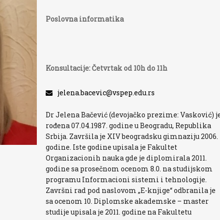
Poslovna informatika
Konsultacije: Četvrtak od 10h do 11h
jelena.bacevic@vspep.edu.rs
Dr Jelena Bačević (devojačko prezime: Vasković) j
rođena 07.04.1987. godine u Beogradu, Republika
Srbija. Završila je XIV beogradsku gimnaziju 2006.
godine. Iste godine upisala je Fakultet
Organizacionih nauka gde je diplomirala 2011.
godine sa prosečnom ocenom 8.0. na studijskom
programu Informacioni sistemi i tehnologije.
Završni rad pod naslovom „E-knjige“ odbranila je
sa ocenom 10. Diplomske akademske – master
studije upisala je 2011. godine na Fakultetu