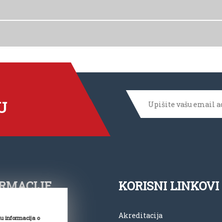
a U Elektronskom Poslovanju“ Kao Ilustrator.
U
RMACIJE
KORISNI LINKOVI
 11 2762 194
Akreditacija
du informacija o