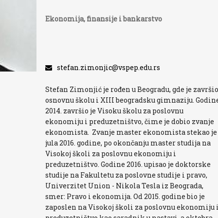
Ekonomija, finansije i bankarstvo
stefan.zimonjic@vspep.edu.rs
Stefan Zimonjić je rođen u Beogradu, gde je završi
osnovnu školu i XIII beogradsku gimnaziju. Godin
2014. završio je Visoku školu za poslovnu
ekonomiju i preduzetništvo, čime je dobio zvanje
ekonomista. Zvanje master ekonomista stekao je
jula 2016. godine, po okončanju master studija na
Visokoj školi za poslovnu ekonomiju i
preduzetništvo. Godine 2016. upisao je doktorske
studije na Fakultetu za poslovne studije i pravo,
Univerzitet Union - Nikola Tesla iz Beograda,
smer: Pravo i ekonomija. Od 2015. godine bio je
zaposlen na Visokoj školi za poslovnu ekonomiju 
preduzetništvo kao saradnik u nastavi, a oktobra