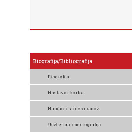
Biografija/bibliografija
Biografija
Preuzmite Biografiju
Nastavni karton
Preuzmite Nastavni Karton
Naučni i stručni radovi
Cogoljević D., Alizamir M., Piljan I., Piljan T.
Udžbenici i monografija
The Relationship Between Energy Resources A