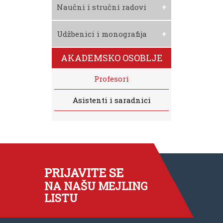
Preuzmite Nastavni
Naučni i stručni radovi
Karton
Udžbenici i monografija
AKADEMSKO OSOBLJE
Profesori
Asistenti i saradnici
PRIJAVITE SE
NA NAŠU MEJLING
LISTU