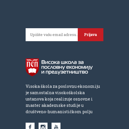
Prijava
Visoka škola za poslovnu ekonomiju
je samostalna visokoškolska
ustanova koja realizuje osnovne i
master akademske studije u
društveno-humanističkom polju