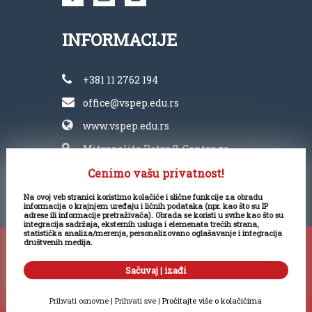
INFORMACIJE
+381 11 2762 194
office@vspep.edu.rs
www.vspep.edu.rs
Mitropolita Petra 8, Centar za
kulturu „Vlada Divljan“
Cenimo vašu privatnost!
Na ovoj veb stranici koristimo kolačiće i slične funkcije za obradu
informacija o krajnjem uređaju i ličnih podataka (npr. kao što su IP
adrese ili informacije pretraživača). Obrada se koristi u svrhe kao što su
integracija sadržaja, eksternih usluga i elemenata trećih strana,
statistička analiza/merenja, personalizovano oglašavanje i integracija
društvenih medija.
Copyright ©
Visoka škola PEP 2025. Sva prava
Sačuvaj | izađi
zadržana.
Prihvati osnovne
|
Prihvati sve
|
Pročitajte više o kolačićima
Kontakt podaci