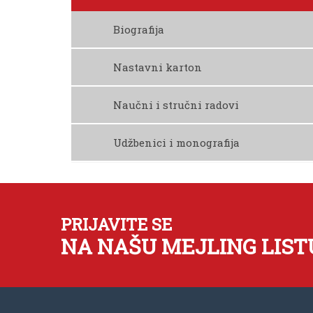
Biografija
Preuzmite Biografiju
Nastavni karton
Preuzmite Nastavni Karton
Naučni i stručni radovi
Udžbenici i monografija
PRIJAVITE SE
NA NAŠU MEJLING LIST