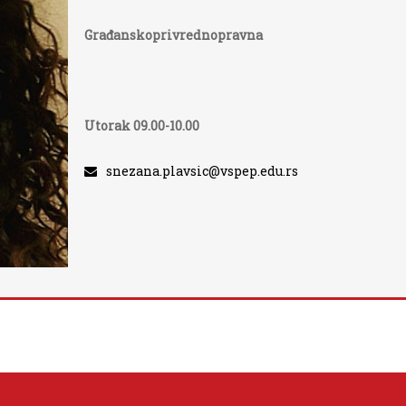
Građanskoprivrednopravna
Utorak 09.00-10.00
snezana.plavsic@vspep.edu.rs