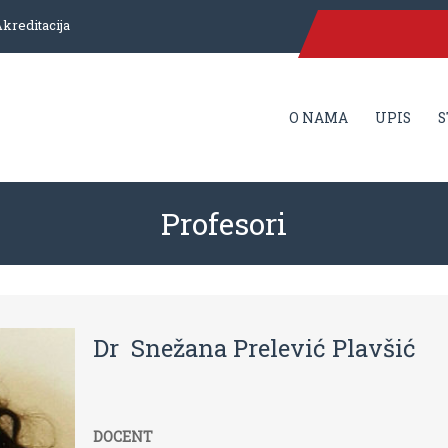
kreditacija
O NAMA
UPIS
S
Profesori
Dr Snežana Prelević Plavšić
DOCENT