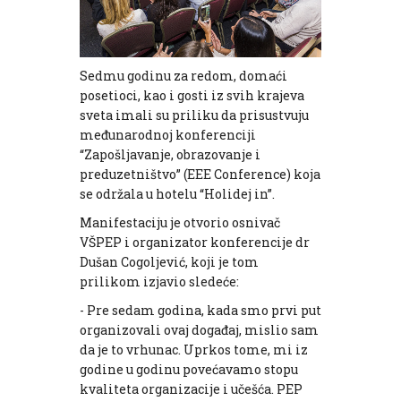
Sedmu godinu za redom, domaći
posetioci, kao i gosti iz svih krajeva
sveta imali su priliku da prisustvuju
međunarodnoj konferenciji
“Zapošljavanje, obrazovanje i
preduzetništvo” (EEE Conference) koja
se održala u hotelu “Holidej in”.
Manifestaciju je otvorio osnivač
VŠPEP i organizator konferencije dr
Dušan Cogoljević, koji je tom
prilikom izjavio sledeće:
- Pre sedam godina, kada smo prvi put
organizovali ovaj događaj, mislio sam
da je to vrhunac. Uprkos tome, mi iz
godine u godinu povećavamo stopu
kvaliteta organizacije i učešća. PEP