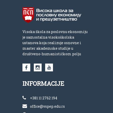
Visoka škola za poslovnu ekonomiju
je samostalna visokoškolska
ustanova koja realizuje osnovne i
master akademske studije u
društveno-humanističkom polju
INFORMACIJE
+381 11 2762 194
office@vspep.edu.rs