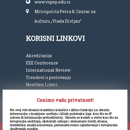
www.vspep.edu.rs
Mitropolita Petra 8, Centar za
kulturu „Vlada Divljan“
KORISNI LINKOVI
Akreditacija
EEE Conference
International Review
Trendovi u poslovanju
NextGen Lideri
Prijava za upis
Politika privatnosti
Cenimo vašu privatnost!
Na ovoj veb stranici koristimo kolačiće i slične funkcije za obradu
informacija o krajnjem uređaju i ličnih podataka (npr. kao što su IP
adrese ili informacije pretraživača). Obrada se koristi u svrhe kao što su
integracija sadržaja, eksternih usluga i elemenata trećih strana,
statistička analiza/merenja, personalizovano oglašavanje i integracija
društvenih medija.