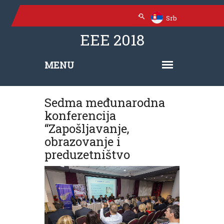
Srb
EEE 2018
Sedma međunarodna
konferencija
“Zapošljavanje,
obrazovanje i
preduzetništvo