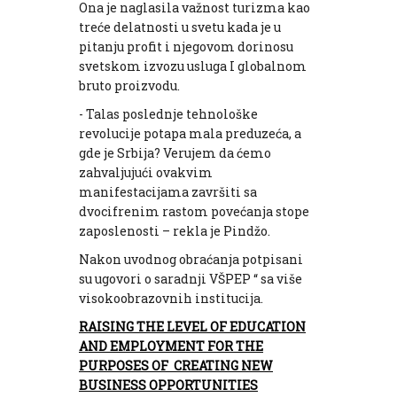
Ona je naglasila važnost turizma kao
treće delatnosti u svetu kada je u
pitanju profit i njegovom dorinosu
svetskom izvozu usluga I globalnom
bruto proizvodu.
- Talas poslednje tehnološke
revolucije potapa mala preduzeća, a
gde je Srbija? Verujem da ćemo
zahvaljujući ovakvim
manifestacijama završiti sa
dvocifrenim rastom povećanja stope
zaposlenosti – rekla je Pindžo.
Nakon uvodnog obraćanja potpisani
su ugovori o saradnji VŠPEP “ sa više
visokoobrazovnih institucija.
RAISING THE LEVEL OF EDUCATION
AND EMPLOYMENT FOR THE
PURPOSES OF CREATING NEW
BUSINESS OPPORTUNITIES