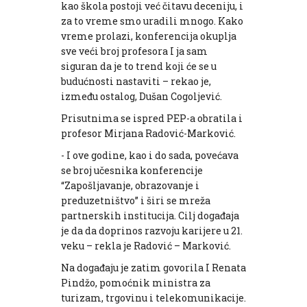
kao škola postoji već čitavu deceniju, i
za to vreme smo uradili mnogo. Kako
vreme prolazi, konferencija okuplja
sve veći broj profesora I ja sam
siguran da je to trend koji će se u
budućnosti nastaviti – rekao je,
između ostalog, Dušan Cogoljević.
Prisutnima se ispred PEP-a obratila i
profesor Mirjana Radović-Marković.
- I ove godine, kao i do sada, povećava
se broj učesnika konferencije
“Zapošljavanje, obrazovanje i
preduzetništvo” i širi se mreža
partnerskih institucija. Cilj događaja
je da da doprinos razvoju karijere u 21.
veku – rekla je Radović – Marković.
Na događaju je zatim govorila I Renata
Pindžo, pomoćnik ministra za
turizam, trgovinu i telekomunikacije.