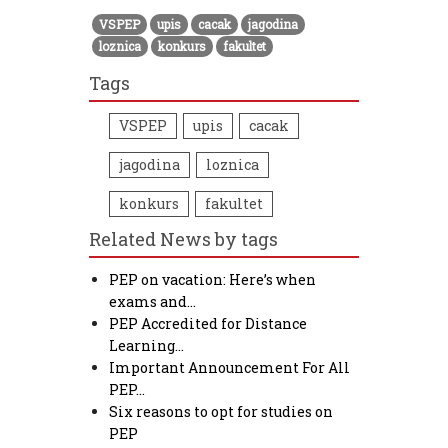
VSPEP
upis
cacak
jagodina
loznica
konkurs
fakultet
Tags
VSPEP
upis
cacak
jagodina
loznica
konkurs
fakultet
Related News by tags
PEP on vacation: Here’s when
exams and…
PEP Accredited for Distance
Learning…
Important Announcement For All
PEP…
Six reasons to opt for studies on
PEP