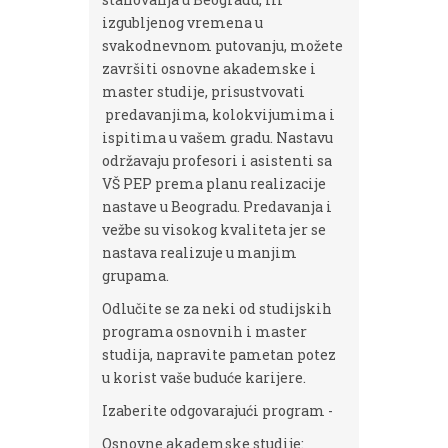
izgubljenog vremena u
svakodnevnom putovanju, možete
završiti osnovne akademske i
master studije, prisustvovati
predavanjima, kolokvijumima i
ispitima u vašem gradu. Nastavu
održavaju profesori i asistenti sa
VŠ PEP prema planu realizacije
nastave u Beogradu. Predavanja i
vežbe su visokog kvaliteta jer se
nastava realizuje u manjim
grupama.
Odlučite se za neki od studijskih
programa osnovnih i master
studija, napravite pametan potez
u korist vaše buduće karijere.
Izaberite odgovarajući program -
Osnovne akademske studije: