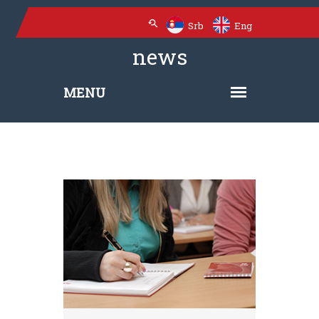
Srb
Eng
news