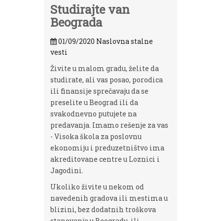
Studirajte van
Beograda
01/09/2020
Naslovna stalne
vesti
Živite u malom gradu, želite da
studirate, ali vas posao, porodica
ili finansije sprečavaju da se
preselite u Beograd ili da
svakodnevno putujete na
predavanja. Imamo rešenje za vas
- Visoka škola za poslovnu
ekonomiju i preduzetništvo ima
akreditovane centre u Loznici i
Jagodini.
Ukoliko živite u nekom od
navedenih gradova ili mestima u
blizini, bez dodatnih troškova
stanovanja u Beogradu, ili