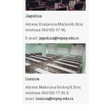
Jagodina
Adresa: Kraljevića Marka bb; Broj
telefona: 063/102-37-96;
E-mail:
jagodina@vspep.edu.rs
Loznica
Adresa: Maksima Gorkog 8; Broj
telefona: 063/102-77-81; E-
mail:
loznica@vspep.edu.rs